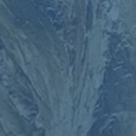
比赛 A平台给出主胜180 B平台给出主胜190 许多人会觉得 B
 即平台抽水较低 从长期来看 才更有利可持续地参与 其次 即
往会适度调整盘口 保持风险平衡 不规范的平台则可能借机做出幅
使在某一选项上给出略高赔率 也可能通过降低其他选项赔率来弥补
实际上整体返还率并不占优 真正有价值的比较 是将同一场比赛的