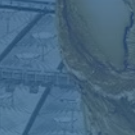
从结构上看 世界杯投注平台大体可以分为几类 一类是
对于普通参与者来说 两类平台在界面上也许差别不大 
前的调整过程 有的平台则只给出一个静态数字 不解
在世界杯这样高关注度的赛事中 合规平台通常会依托国
间 即所谓“水钱” 或“抽水” 而不规范的平台则可能
是先看清楚平台是否提供明确的规则说明 是否有相对
赔率比较分析的关键维度
当用户在多个世界杯投注平台之间进行选择时 通常关注
即 初始赔率 即时调整 与返还率结构