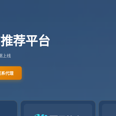
产品中心
新闻资讯
联系必赢亚洲