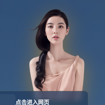
0755-5869849
咨询热线：